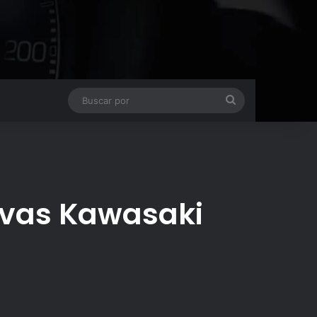
Buscar
por
evas Kawasaki