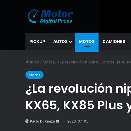
PICKUP
AUTOS
MOTOS
CAMIONES
Inicio
/
Motos
/
¿La revolución nipona? Conoce las nue
Motos
¿La revolución n
KX65, KX85 Plus 
Paulo Di Renzo
Send
2023-07-05
an