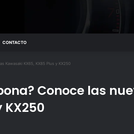
CONTACTO
vas Kawasaki KX65, KX85 Plus y KX250
ipona? Conoce las nu
y KX250