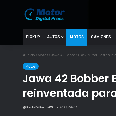
PICKUP
AUTOS
MOTOS
CAMIONES
Inicio
/
Motos
/
Jawa 42 Bobber Black Mirror: ¡así es la
Motos
Jawa 42 Bobber B
reinventada par
Paulo Di Renzo
Send
2023-09-11
an