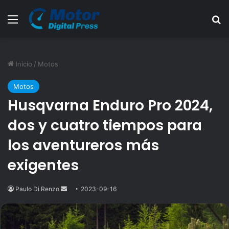
Menú
B
Inicio
/
Motos
Motos
Husqvarna Enduro Pro 2024,
dos y cuatro tiempos para
los aventureros más
exigentes
Paulo Di Renzo
Send
2023-09-16
an
email