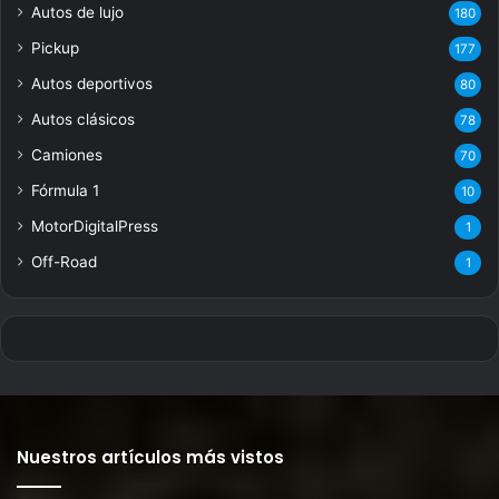
Autos de lujo
180
Pickup
177
Autos deportivos
80
Autos clásicos
78
Camiones
70
Fórmula 1
10
MotorDigitalPress
1
Off-Road
1
Nuestros artículos más vistos