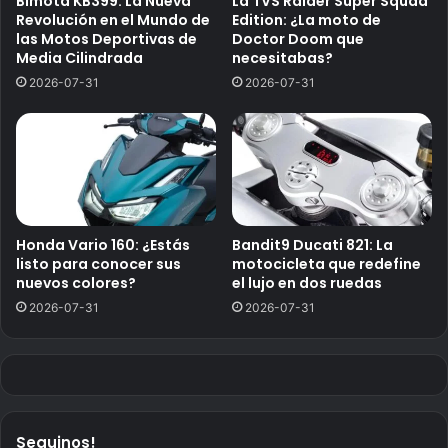
Bimota KB399: La Nueva
La TVS Raider Super Squad
Revolución en el Mundo de
Edition: ¿La moto de
las Motos Deportivas de
Doctor Doom que
Media Cilindrada
necesitabas?
2026-07-31
2026-07-31
Honda Vario 160: ¿Estás
Bandit9 Ducati 821: La
listo para conocer sus
motocicleta que redefine
nuevos colores?
el lujo en dos ruedas
2026-07-31
2026-07-31
Seguinos!