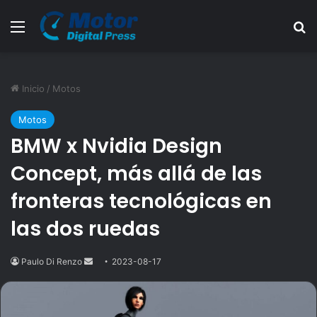
Menú
B
Inicio
/
Motos
Motos
BMW x Nvidia Design
Concept, más allá de las
fronteras tecnológicas en
las dos ruedas
Paulo Di Renzo
Send
2023-08-17
an
email