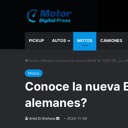
PICKUP
AUTOS
MOTOS
CAMIONES
Inicio
/
Motos
/
Conoce la nueva BMW M 1000 XR ¿Lo me
Motos
Conoce la nueva 
alemanes?
Ariel Di Stefano
Send
2023-11-08
an