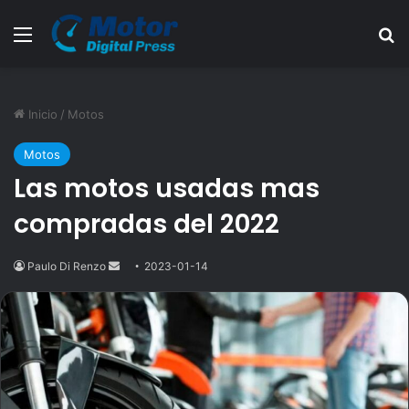
Menú
B
Inicio
/
Motos
Motos
Las motos usadas mas
compradas del 2022
Paulo Di Renzo
Send
2023-01-14
an
email