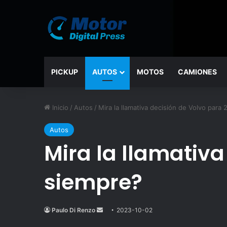
PICKUP
AUTOS
MOTOS
CAMIONES
Inicio
/
Autos
/
Mira la llamativa decisión de Volvo para
Autos
Mira la llamativa
siempre?
Paulo Di Renzo
Send
2023-10-02
an