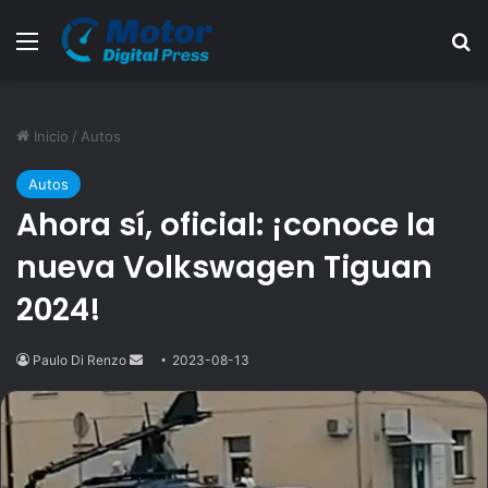
Menú
B
Inicio
/
Autos
Autos
Ahora sí, oficial: ¡conoce la
nueva Volkswagen Tiguan
2024!
Paulo Di Renzo
Send
2023-08-13
an
email