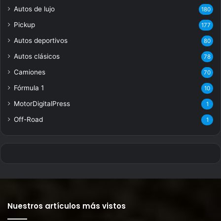
Autos de lujo
180
Pickup
177
Autos deportivos
80
Autos clásicos
78
Camiones
70
Fórmula 1
10
MotorDigitalPress
1
Off-Road
1
Nuestros artículos más vistos