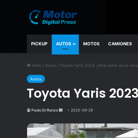
PICKUP
AUTOS
MOTOS
CAMIONES
Inicio
/
Autos
/
Toyota Yaris 2023: ¡mira cómo es la versi
Autos
Toyota Yaris 2023
Paulo Di Renzo
Send
2023-09-29
an
email