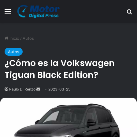
Menú
B
Inicio
/
Autos
Autos
¿Cómo es la Volkswagen
Tiguan Black Edition?
Paulo Di Renzo
Send
2023-03-25
an
email