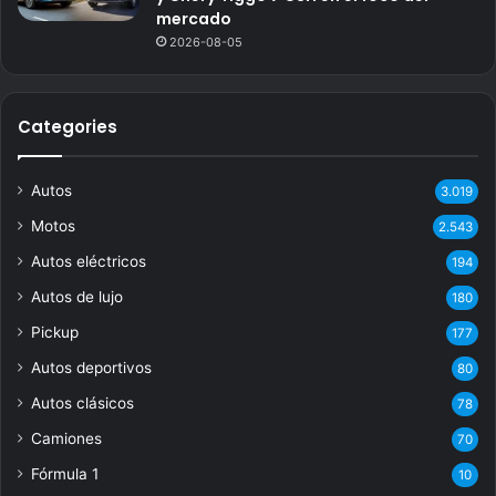
mercado
2026-08-05
Categories
Autos
3.019
Motos
2.543
Autos eléctricos
194
Autos de lujo
180
Pickup
177
Autos deportivos
80
Autos clásicos
78
Camiones
70
Fórmula 1
10