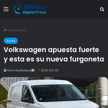
Menú
B
Inicio
/
Autos
Autos
Volkswagen apuesta fuerte
y esta es su nueva furgoneta
Kevin Kupferberg
Send
2024-04-20
an
email