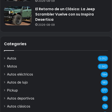
2026-08-09
El Retorno de un Clásico: La Jeep
Scrambler Vuelve con su Inspira
Desertica
2026-08-09
Categories
Autos
3.052
Motos
2.562
Autos eléctricos
194
Autos de lujo
180
Pickup
177
Autos deportivos
80
Autos clásicos
78