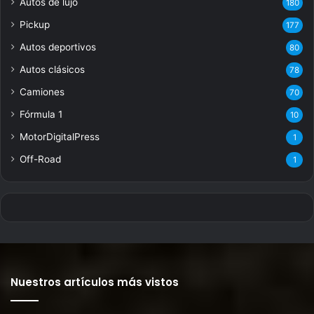
Autos de lujo
180
Pickup
177
Autos deportivos
80
Autos clásicos
78
Camiones
70
Fórmula 1
10
MotorDigitalPress
1
Off-Road
1
Nuestros artículos más vistos