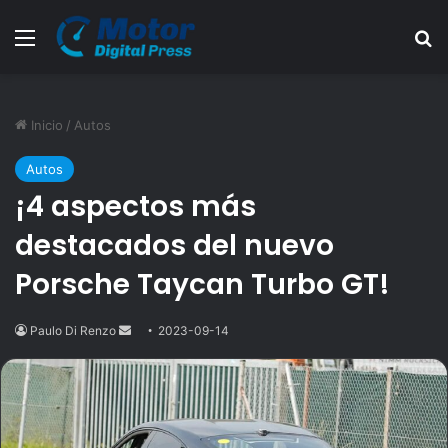
Menú
B
Inicio
/
Autos
Autos
¡4 aspectos más
destacados del nuevo
Porsche Taycan Turbo GT!
Paulo Di Renzo
Send
2023-09-14
an
email