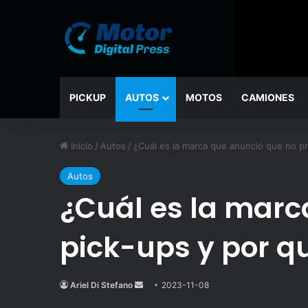
PICKUP
AUTOS
MOTOS
CAMIONES
Inicio
/
Autos
/
¿Cuál es la marca que anunció que no p
Autos
¿Cuál es la marc
pick-ups y por q
Ariel Di Stefano
Send
2023-11-08
an