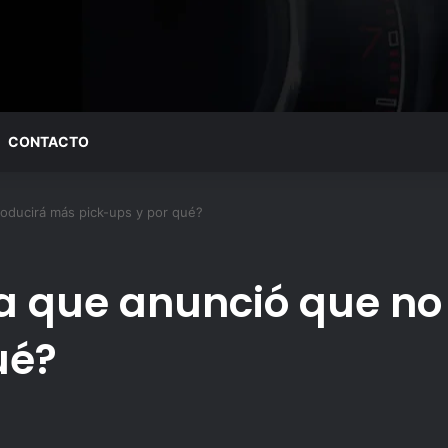
CONTACTO
roducirá más pick-ups y por qué?
a que anunció que no
ué?