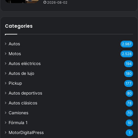
2026-08-02
Categories
Autos
2.987
Motos
2.528
Autos eléctricos
194
Autos de lujo
180
Pickup
177
Autos deportivos
80
Autos clásicos
78
Camiones
70
Fórmula 1
10
MotorDigitalPress
1