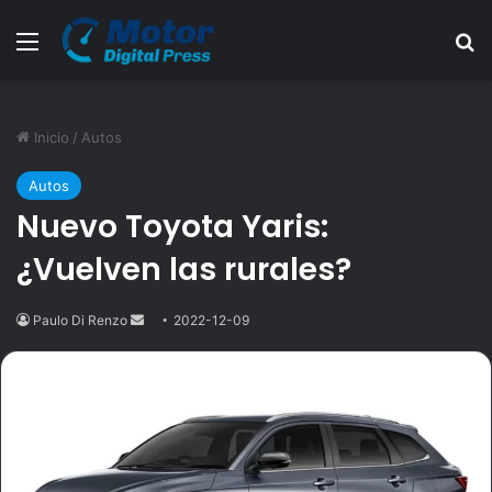
Menú
B
Inicio
/
Autos
Autos
Nuevo Toyota Yaris:
¿Vuelven las rurales?
Paulo Di Renzo
Send
2022-12-09
an
email