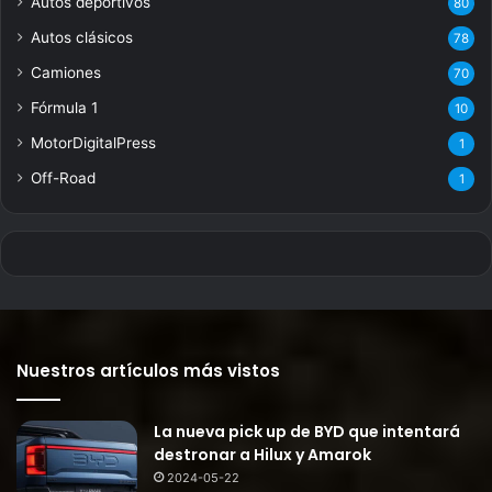
Autos deportivos
80
Autos clásicos
78
Camiones
70
Fórmula 1
10
MotorDigitalPress
1
Off-Road
1
Nuestros artículos más vistos
La nueva pick up de BYD que intentará
destronar a Hilux y Amarok
2024-05-22