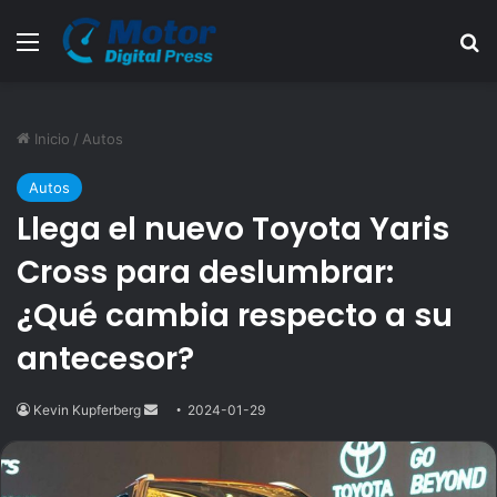
Menú
B
Inicio
/
Autos
Autos
Llega el nuevo Toyota Yaris
Cross para deslumbrar:
¿Qué cambia respecto a su
antecesor?
Kevin Kupferberg
Send
2024-01-29
an
email