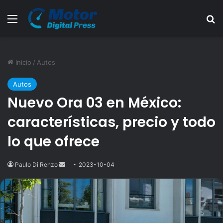
Menú
B
Inicio
/
Autos
Autos
Nuevo Ora 03 en México:
características, precio y todo
lo que ofrece
Paulo Di Renzo
Send
2023-10-04
an
email