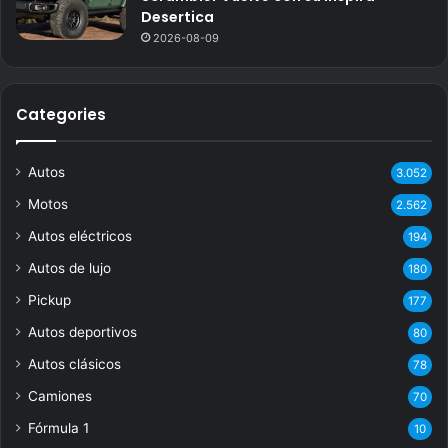
Desertica
2026-08-09
Categories
Autos
3.052
Motos
2.562
Autos eléctricos
194
Autos de lujo
180
Pickup
177
Autos deportivos
80
Autos clásicos
78
Camiones
70
Fórmula 1
10