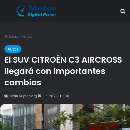
Menú
B
Inicio
/
Autos
Autos
El SUV CITROËN C3 AIRCROSS
llegará con importantes
cambios
Kevin Kupferberg
Send
2023-11-30
an
email