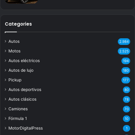
Categories
Autos
2.984
Motos
2.525
Autos eléctricos
194
Autos de lujo
180
Pickup
177
Autos deportivos
80
Autos clásicos
78
Camiones
70
Fórmula 1
10
MotorDigitalPress
1