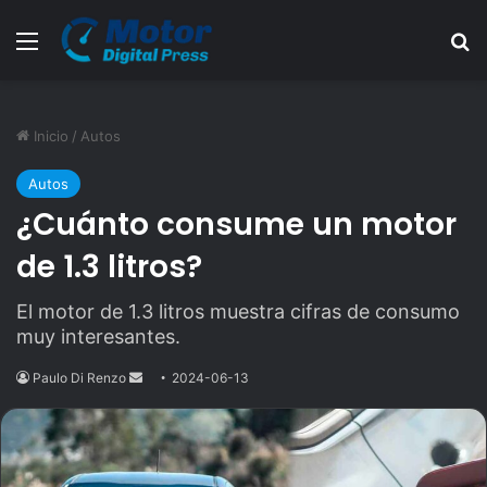
Menú
B
Inicio
/
Autos
Autos
¿Cuánto consume un motor
de 1.3 litros?
El motor de 1.3 litros muestra cifras de consumo
muy interesantes.
Paulo Di Renzo
Send
2024-06-13
an
email