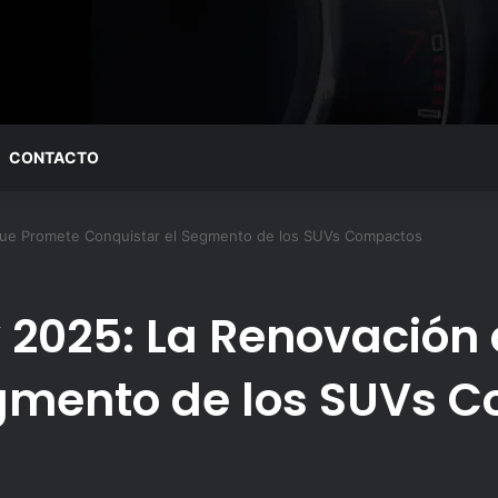
CONTACTO
 que Promete Conquistar el Segmento de los SUVs Compactos
y 2025: La Renovación
egmento de los SUVs 