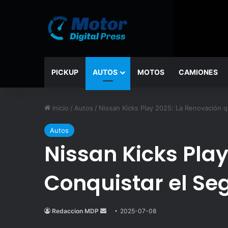
PICKUP
AUTOS
MOTOS
CAMIONES
Inicio
/
Autos
/
Nissan Kicks Play 2025: La Renovación
Autos
Nissan Kicks Pla
Conquistar el S
Redaccion MDP
Send
2025-07-08
an