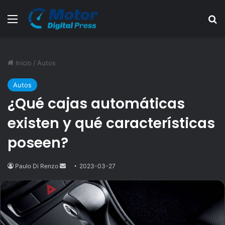
Menú
B
Inicio
/
Autos
Autos
¿Qué cajas automáticas
existen y qué características
poseen?
Paulo Di Renzo
Send
2023-03-27
an
email