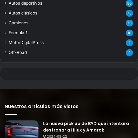
Autos deportivos
80
Autos clásicos
78
Camiones
70
Fórmula 1
10
MotorDigitalPress
1
Off-Road
1
Nuestros artículos más vistos
La nueva pick up de BYD que intentará
destronar a Hilux y Amarok
2024-05-22