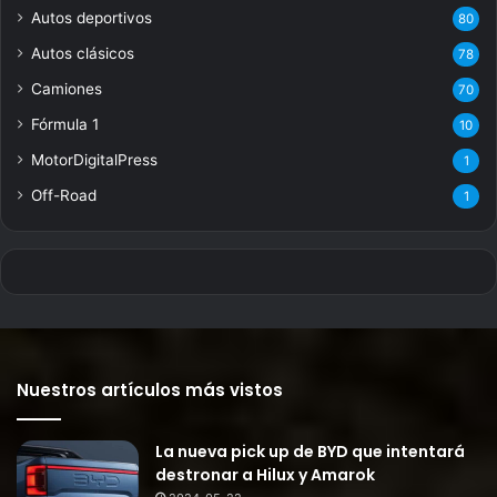
Autos deportivos
80
Autos clásicos
78
Camiones
70
Fórmula 1
10
MotorDigitalPress
1
Off-Road
1
Nuestros artículos más vistos
La nueva pick up de BYD que intentará
destronar a Hilux y Amarok