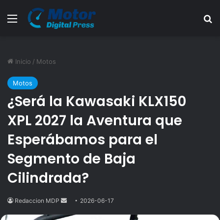
Menú
B
Inicio
/
Motos
Motos
¿Será la Kawasaki KLX150
XPL 2027 la Aventura que
Esperábamos para el
Segmento de Baja
Cilindrada?
Redaccion MDP
Send
2026-06-17
an