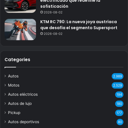
electrificado que redefine la
sofisticación
2026-08-02
KTM RC 790: La nueva joya austríaca
que desafía el segmento Supersport
2026-08-02
Categories
Autos
2.989
Motos
2.529
Autos eléctricos
194
Autos de lujo
180
Pickup
177
Autos deportivos
80