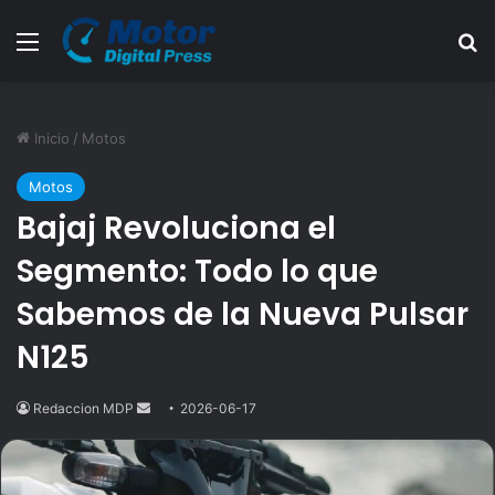
Menú
B
Inicio
/
Motos
Motos
Bajaj Revoluciona el
Segmento: Todo lo que
Sabemos de la Nueva Pulsar
N125
Redaccion MDP
Send
2026-06-17
an
email