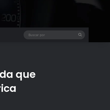
Buscar
por
ida que
rica