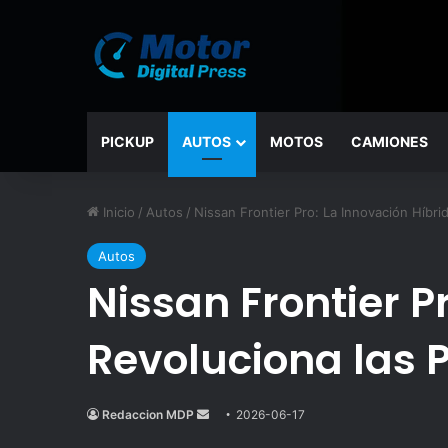
PICKUP
AUTOS
MOTOS
CAMIONES
Inicio
/
Autos
/
Nissan Frontier Pro: La Innovación Híbri
Autos
Nissan Frontier P
Revoluciona las 
Redaccion MDP
Send
2026-06-17
an