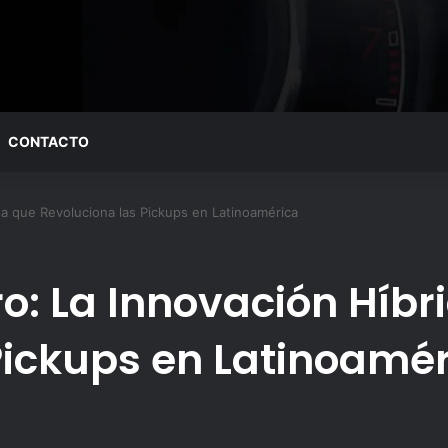
CONTACTO
da que Revoluciona las Pickups en Latinoamérica
ro: La Innovación Híbr
Pickups en Latinoamé