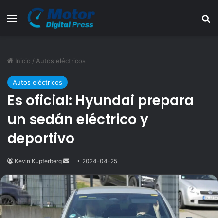
Menú
B
Inicio
/
Autos eléctricos
Autos eléctricos
Es oficial: Hyundai prepara
un sedán eléctrico y
deportivo
Kevin Kupferberg
Send
2024-04-25
an
email