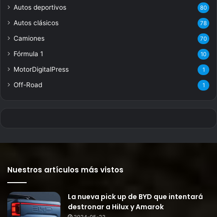
Autos deportivos
80
Autos clásicos
78
Camiones
70
Fórmula 1
10
MotorDigitalPress
1
Off-Road
1
Nuestros artículos más vistos
La nueva pick up de BYD que intentará
destronar a Hilux y Amarok