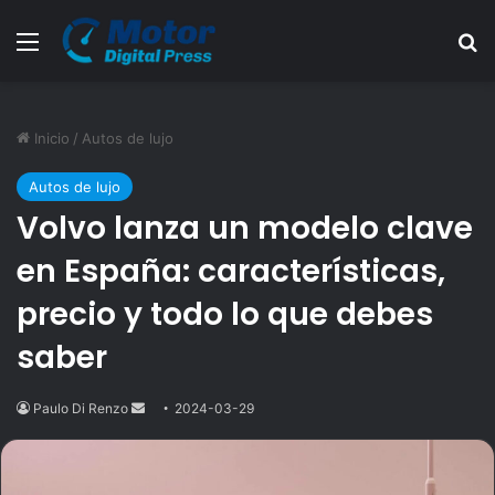
Menú
B
Inicio
/
Autos de lujo
Autos de lujo
Volvo lanza un modelo clave
en España: características,
precio y todo lo que debes
saber
Paulo Di Renzo
Send
2024-03-29
an
email