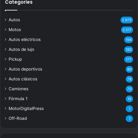
Categories
Autos
2.975
Motos
2.517
Autos eléctricos
194
Autos de lujo
180
Pickup
177
Autos deportivos
80
Autos clásicos
78
Camiones
70
Fórmula 1
10
MotorDigitalPress
1
Off-Road
1