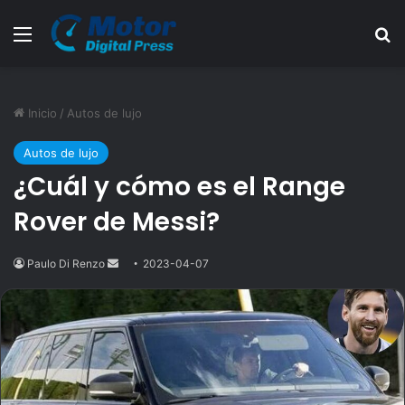
Menú
B
Inicio
/
Autos de lujo
Autos de lujo
¿Cuál y cómo es el Range
Rover de Messi?
Paulo Di Renzo
Send
2023-04-07
an
email