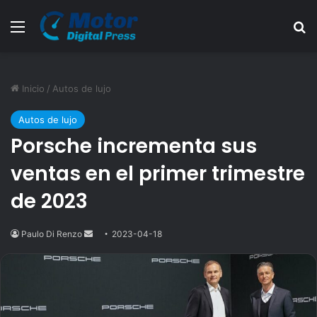
Menú
B
Inicio
/
Autos de lujo
Autos de lujo
Porsche incrementa sus
ventas en el primer trimestre
de 2023
Paulo Di Renzo
Send
2023-04-18
an
email