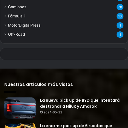
Camiones
70
Fórmula 1
10
MotorDigitalPress
1
Off-Road
1
Nuestros artículos más vistos
La nueva pick up de BYD que intentará
destronar a Hilux y Amarok
2024-05-22
La enorme pick up de 6 ruedas que