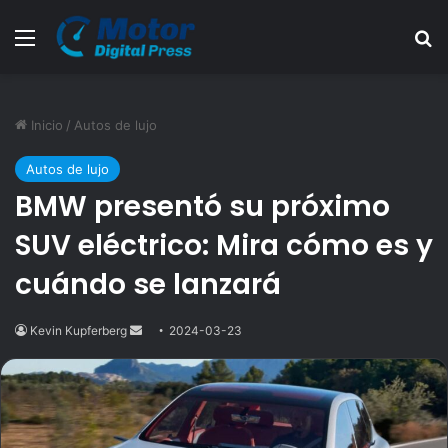
Menú
B
Inicio
/
Autos de lujo
Autos de lujo
BMW presentó su próximo
SUV eléctrico: Mira cómo es y
cuándo se lanzará
Kevin Kupferberg
Send
2024-03-23
an
email