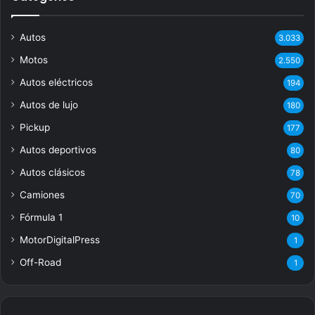
Autos
3.033
Motos
2.550
Autos eléctricos
194
Autos de lujo
180
Pickup
177
Autos deportivos
80
Autos clásicos
78
Camiones
70
Fórmula 1
10
MotorDigitalPress
1
Off-Road
1