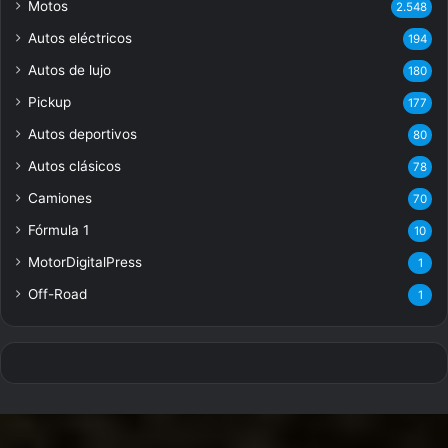
Motos
2.548
Autos eléctricos
194
Autos de lujo
180
Pickup
177
Autos deportivos
80
Autos clásicos
78
Camiones
70
Fórmula 1
10
MotorDigitalPress
1
Off-Road
1