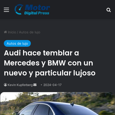
Menú
B
Inicio
/
Autos de lujo
Autos de lujo
Audi hace temblar a
Mercedes y BMW con un
nuevo y particular lujoso
Kevin Kupferberg
Send
2024-04-17
an
email