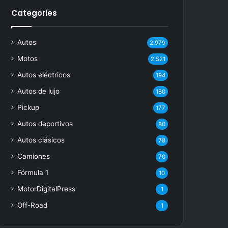
Categories
Autos
2.979
Motos
2.521
Autos eléctricos
194
Autos de lujo
180
Pickup
177
Autos deportivos
80
Autos clásicos
78
Camiones
70
Fórmula 1
10
MotorDigitalPress
1
Off-Road
1