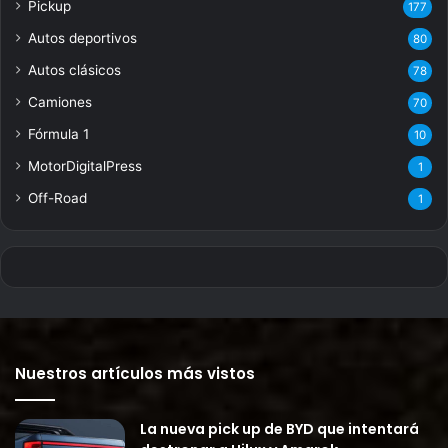
Pickup
177
Autos deportivos
80
Autos clásicos
78
Camiones
70
Fórmula 1
10
MotorDigitalPress
1
Off-Road
1
Nuestros artículos más vistos
La nueva pick up de BYD que intentará