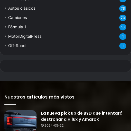
Autos clásicos
78
Camiones
70
Fórmula 1
10
MotorDigitalPress
1
Off-Road
1
Nuestros artículos más vistos
La nueva pick up de BYD que intentará
destronar a Hilux y Amarok
2024-05-22