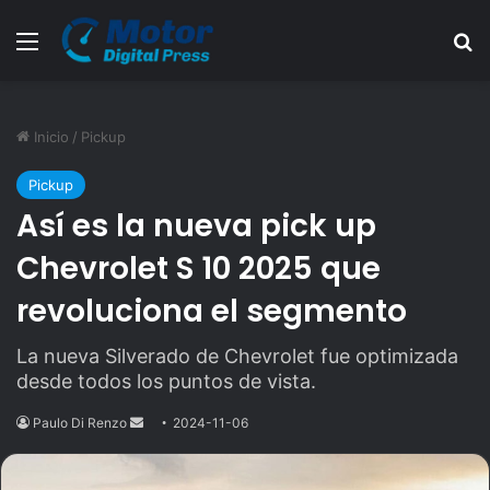
Menú
B
Inicio
/
Pickup
Pickup
Así es la nueva pick up
Chevrolet S 10 2025 que
revoluciona el segmento
La nueva Silverado de Chevrolet fue optimizada
desde todos los puntos de vista.
Paulo Di Renzo
Send
2024-11-06
an
email