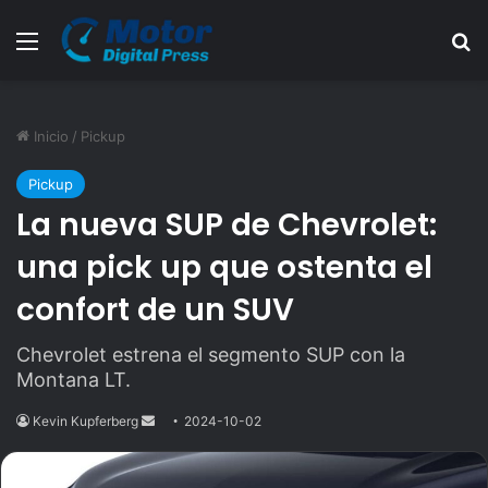
Menú
B
Inicio
/
Pickup
Pickup
La nueva SUP de Chevrolet:
una pick up que ostenta el
confort de un SUV
Chevrolet estrena el segmento SUP con la
Montana LT.
Kevin Kupferberg
Send
2024-10-02
an
email