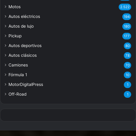
Motos
2.522
Autos eléctricos
194
Autos de lujo
180
Pickup
177
Autos deportivos
80
Autos clásicos
78
Camiones
70
Fórmula 1
10
MotorDigitalPress
1
Off-Road
1