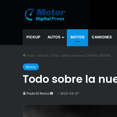
PICKUP
AUTOS
MOTOS
CAMIONES
Inicio
/
Motos
/
Todo sobre la nueva CFMoto 800NK
Motos
Todo sobre la n
Paulo Di Renzo
Send
2023-03-27
an
email