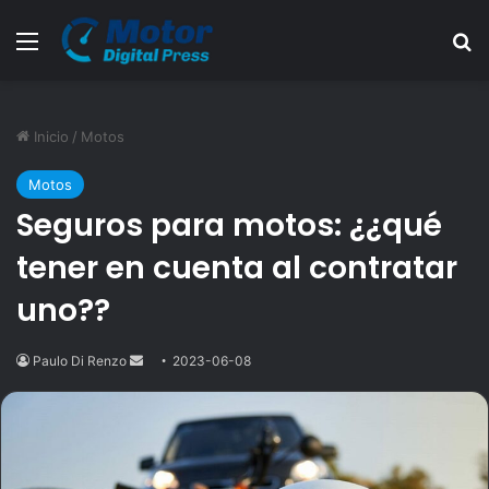
Menú
B
Inicio
/
Motos
Motos
Seguros para motos: ¿¿qué
tener en cuenta al contratar
uno??
Paulo Di Renzo
Send
2023-06-08
an
email