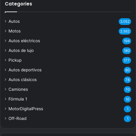
Categories
Autos
3.052
Motos
2.562
Autos eléctricos
194
Autos de lujo
180
Pickup
177
Autos deportivos
80
Autos clásicos
78
Camiones
70
Fórmula 1
10
MotorDigitalPress
1
Off-Road
1