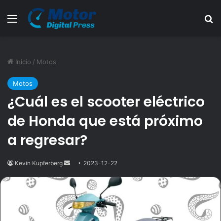
Menú
B
Inicio
/
Motos
Motos
¿Cuál es el scooter eléctrico
de Honda que está próximo
a regresar?
Kevin Kupferberg
Send
2023-12-22
an
email