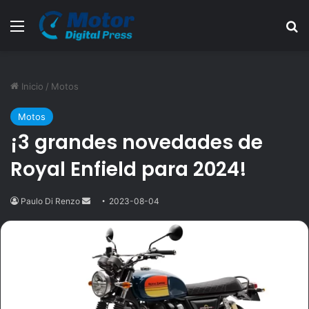
Menú
B
Inicio
/
Motos
Motos
¡3 grandes novedades de
Royal Enfield para 2024!
Paulo Di Renzo
Send
2023-08-04
an
email