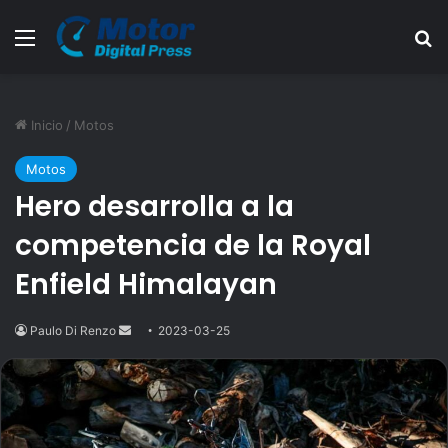
Menú
B
Inicio
/
Motos
Motos
Hero desarrolla a la
competencia de la Royal
Enfield Himalayan
Paulo Di Renzo
Send
2023-03-25
an
email