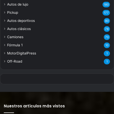
Autos de lujo
180
Pickup
177
Autos deportivos
80
Autos clásicos
78
Camiones
70
Fórmula 1
10
MotorDigitalPress
1
Off-Road
1
Nuestros artículos más vistos