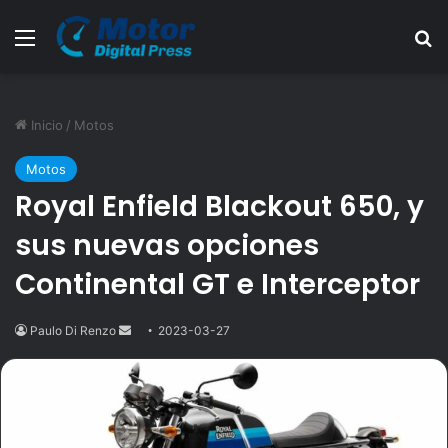
Menú
B
Inicio
/
Motos
Motos
Royal Enfield Blackout 650, y
sus nuevas opciones
Continental GT e Interceptor
Paulo Di Renzo
Send
2023-03-27
an
email