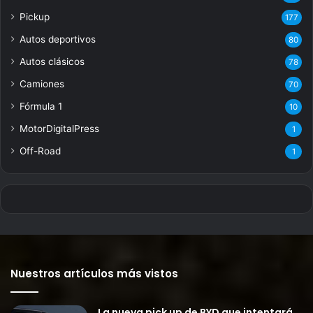
Pickup
177
Autos deportivos
80
Autos clásicos
78
Camiones
70
Fórmula 1
10
MotorDigitalPress
1
Off-Road
1
Nuestros artículos más vistos
La nueva pick up de BYD que intentará