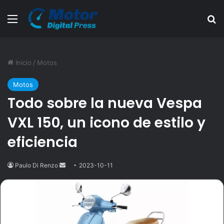
Menú
B
Inicio
/
Motos
Motos
Todo sobre la nueva Vespa
VXL 150, un icono de estilo y
eficiencia
Paulo Di Renzo
Send
2023-10-11
an
email