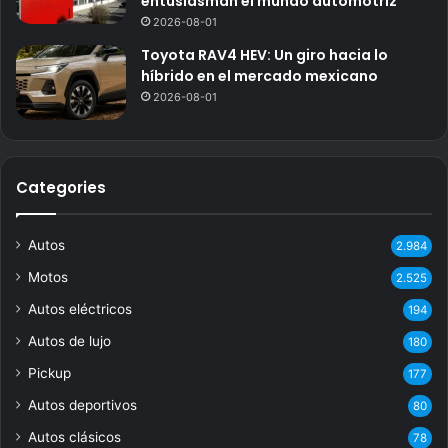
entusiasman el mundo automotriz
2026-08-01
Toyota RAV4 HEV: Un giro hacia lo
híbrido en el mercado mexicano
2026-08-01
Categories
Autos
2.984
Motos
2.525
Autos eléctricos
194
Autos de lujo
180
Pickup
177
Autos deportivos
80
Autos clásicos
78