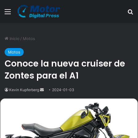
Menú
B
Inicio
/
Motos
Motos
Conoce la nueva cruiser de
Zontes para el A1
Kevin Kupferberg
Send
2024-01-03
an
email