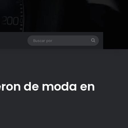
Buscar
por
eron de moda en