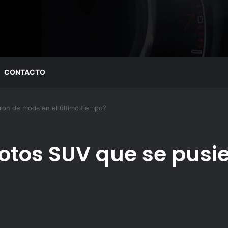
CONTACTO
on de moda en el último tiempo?
otos SUV que se pusi
?