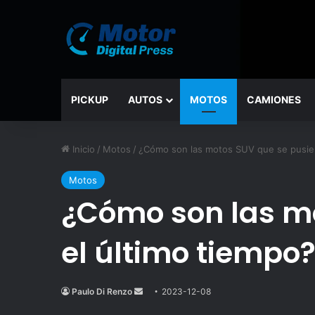
PICKUP
AUTOS
MOTOS
CAMIONES
Inicio
/
Motos
/
¿Cómo son las motos SUV que se pusier
Motos
¿Cómo son las m
el último tiempo
Paulo Di Renzo
Send
2023-12-08
an