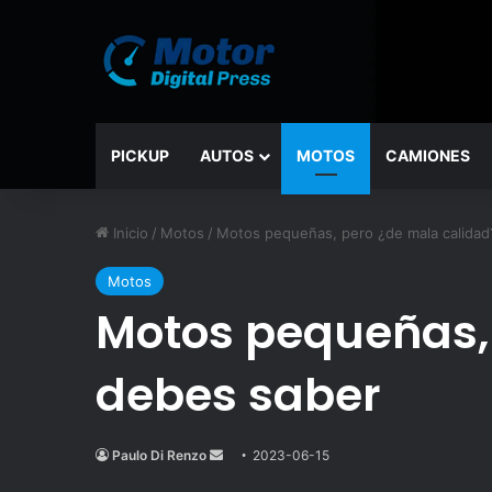
PICKUP
AUTOS
MOTOS
CAMIONES
Inicio
/
Motos
/
Motos pequeñas, pero ¿de mala calidad
Motos
Motos pequeñas, 
debes saber
Paulo Di Renzo
Send
2023-06-15
an