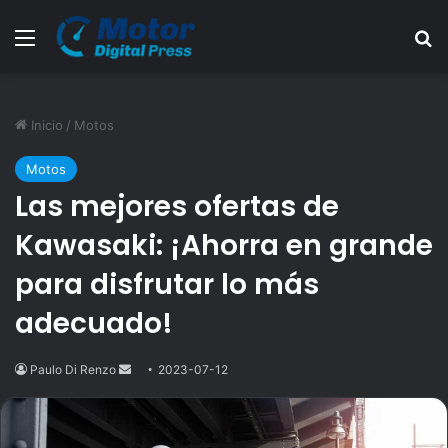
Menú
B
Inicio
/
Motos
Motos
Las mejores ofertas de
Kawasaki: ¡Ahorra en grande
para disfrutar lo más
adecuado!
Paulo Di Renzo
Send
2023-07-12
an
email