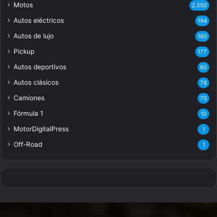
Motos
2.550
Autos eléctricos
194
Autos de lujo
180
Pickup
177
Autos deportivos
80
Autos clásicos
78
Camiones
70
Fórmula 1
10
MotorDigitalPress
1
Off-Road
1