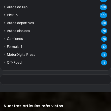
Autos de lujo
180
Pickup
177
Autos deportivos
80
Autos clásicos
78
Camiones
70
Fórmula 1
10
MotorDigitalPress
1
Off-Road
1
Nuestros artículos más vistos