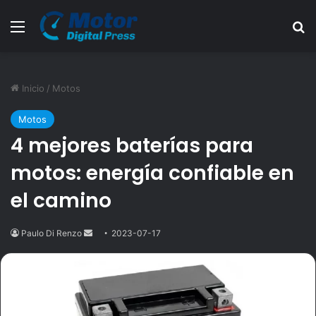
Menú
B
Inicio
/
Motos
Motos
4 mejores baterías para
motos: energía confiable en
el camino
Paulo Di Renzo
Send
2023-07-17
an
email