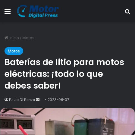
Menú
B
Inicio
/
Motos
Motos
Baterías de litio para motos
eléctricas: ¡todo lo que
debes saber!
Paulo Di Renzo
Send
2023-06-07
an
email