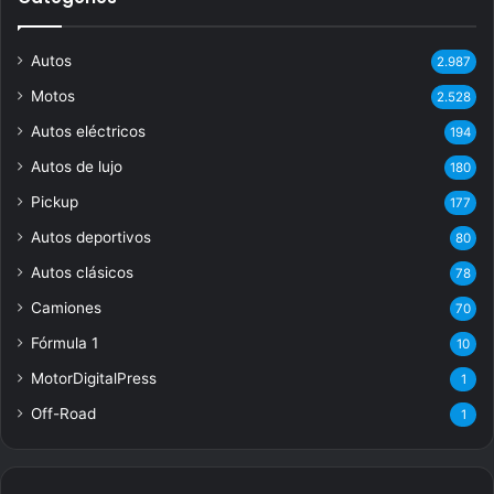
Autos
2.987
Motos
2.528
Autos eléctricos
194
Autos de lujo
180
Pickup
177
Autos deportivos
80
Autos clásicos
78
Camiones
70
Fórmula 1
10
MotorDigitalPress
1
Off-Road
1