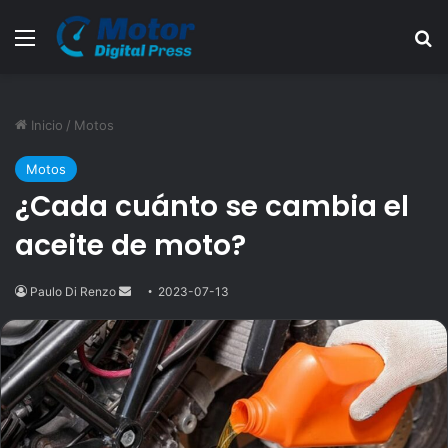
Menú
B
Inicio
/
Motos
Motos
¿Cada cuánto se cambia el
aceite de moto?
Paulo Di Renzo
Send
2023-07-13
an
email