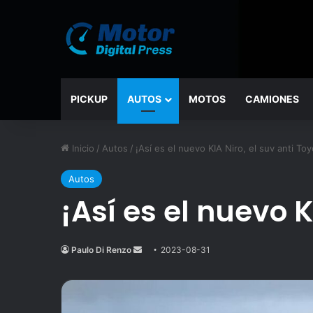
PICKUP
AUTOS
MOTOS
CAMIONES
Inicio
/
Autos
/
¡Así es el nuevo KIA Niro, el suv anti To
Autos
¡Así es el nuevo K
Paulo Di Renzo
Send
2023-08-31
an
email