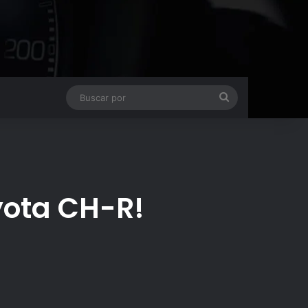
Buscar
por
oyota CH-R!