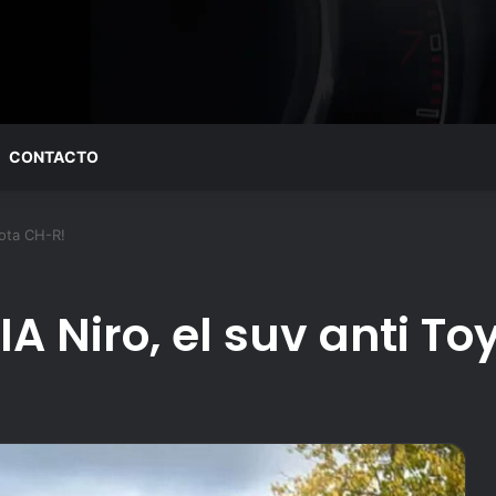
CONTACTO
yota CH-R!
IA Niro, el suv anti T