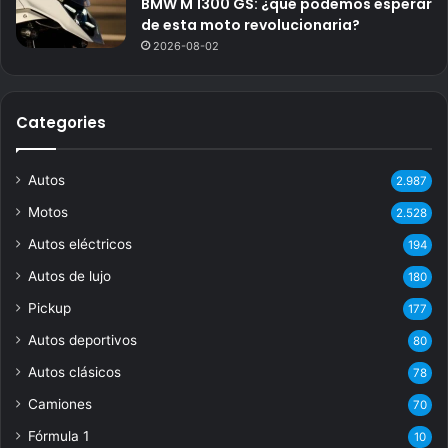
BMW M 1300 GS: ¿qué podemos esperar
de esta moto revolucionaria?
2026-08-02
Categories
Autos
2.987
Motos
2.528
Autos eléctricos
194
Autos de lujo
180
Pickup
177
Autos deportivos
80
Autos clásicos
78
Camiones
70
Fórmula 1
10