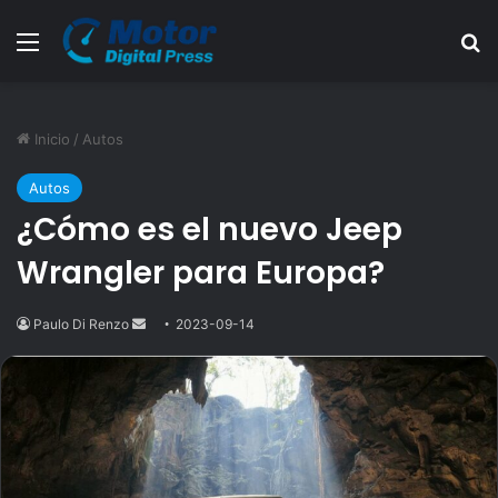
Menú
B
Inicio
/
Autos
Autos
¿Cómo es el nuevo Jeep
Wrangler para Europa?
Paulo Di Renzo
Send
2023-09-14
an
email